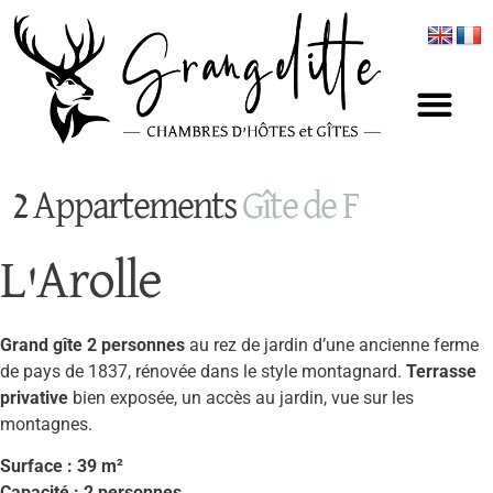
Panneau de gestion des cookies
2 Appartements
G
î
t
e
d
e
F
r
a
n
c
e
L'Arolle
Grand gîte 2 personnes
au rez de jardin d’une ancienne ferme
de pays de 1837, rénovée dans le style montagnard.
Terrasse
privative
bien exposée, un accès au jardin, vue sur les
montagnes.
Surface : 39 m²
Capacité : 2 personnes